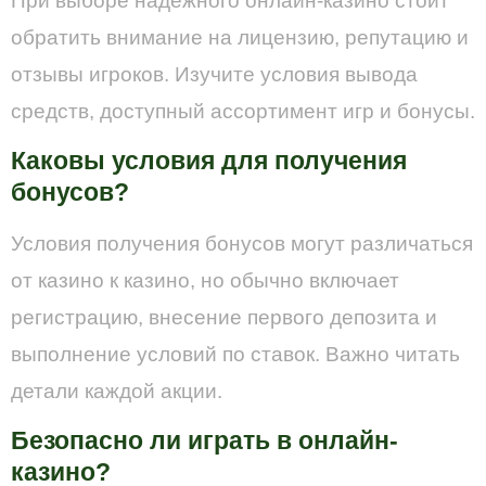
При выборе надежного онлайн-казино стоит
обратить внимание на лицензию, репутацию и
отзывы игроков. Изучите условия вывода
средств, доступный ассортимент игр и бонусы.
Каковы условия для получения
бонусов?
Условия получения бонусов могут различаться
от казино к казино, но обычно включает
регистрацию, внесение первого депозита и
выполнение условий по ставок. Важно читать
детали каждой акции.
Безопасно ли играть в онлайн-
казино?