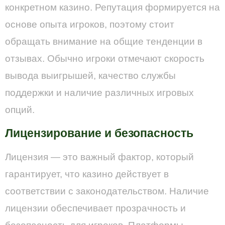
конкретном казино. Репутация формируется на
основе опыта игроков, поэтому стоит
обращать внимание на общие тенденции в
отзывах. Обычно игроки отмечают скорость
вывода выигрышей, качество службы
поддержки и наличие различных игровых
опций.
Лицензирование и безопасность
Лицензия — это важный фактор, который
гарантирует, что казино действует в
соответствии с законодательством. Наличие
лицензии обеспечивает прозрачность и