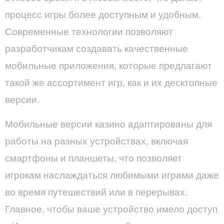
процесс игры более доступным и удобным.
Современные технологии позволяют
разработчикам создавать качественные
мобильные приложения, которые предлагают
такой же ассортимент игр, как и их десктопные
версии.
Мобильные версии казино адаптированы для
работы на разных устройствах, включая
смартфоны и планшеты, что позволяет
игрокам наслаждаться любимыми играми даже
во время путешествий или в перерывах.
Главное, чтобы ваше устройство имело доступ