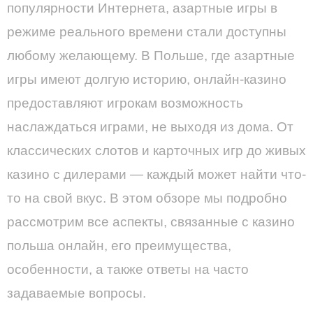
популярности Интернета, азартные игры в
режиме реального времени стали доступны
любому желающему. В Польше, где азартные
игры имеют долгую историю, онлайн-казино
предоставляют игрокам возможность
наслаждаться играми, не выходя из дома. От
классических слотов и карточных игр до живых
казино с дилерами — каждый может найти что-
то на свой вкус. В этом обзоре мы подробно
рассмотрим все аспекты, связанные с казино
польша онлайн, его преимущества,
особенности, а также ответы на часто
задаваемые вопросы.