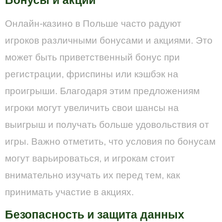
Онлайн-казино в Польше часто радуют
игроков различными бонусами и акциями. Это
может быть приветственный бонус при
регистрации, фриспины или кэшбэк на
проигрыши. Благодаря этим предложениям
игроки могут увеличить свои шансы на
выигрыш и получать больше удовольствия от
игры. Важно отметить, что условия по бонусам
могут варьироваться, и игрокам стоит
внимательно изучать их перед тем, как
принимать участие в акциях.
Безопасность и защита данных