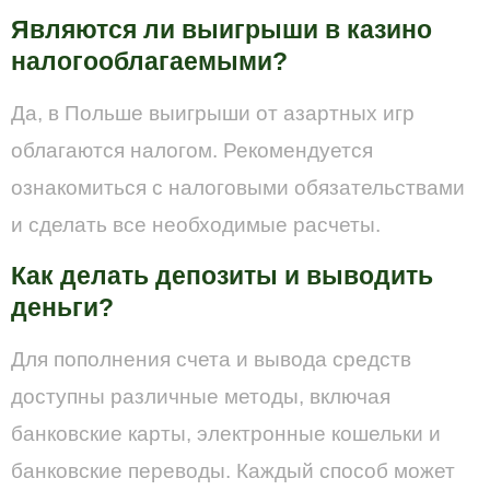
Являются ли выигрыши в казино
налогооблагаемыми?
Да, в Польше выигрыши от азартных игр
облагаются налогом. Рекомендуется
ознакомиться с налоговыми обязательствами
и сделать все необходимые расчеты.
Как делать депозиты и выводить
деньги?
Для пополнения счета и вывода средств
доступны различные методы, включая
банковские карты, электронные кошельки и
банковские переводы. Каждый способ может