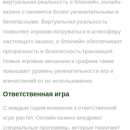
виртуальная реальность и блокчейн, онлайн-
казино становятся более увлекательными и
безопасными. Виртуальная реальность
позволяет игрокам погружаться в атмосферу
настоящего казино, а блокчейн обеспечивает
прозрачность и безопасность транзакций.
Новые игровые механики и графика также
повышают уровень увлекательности игр и
впечатлений от их использования.
Ответственная игра
С каждым годом внимание к ответственной
игре растет. Онлайн-казино внедряют
специальные программы, которые помогают