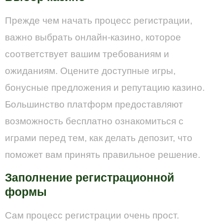
Прежде чем начать процесс регистрации,
важно выбрать онлайн-казино, которое
соответствует вашим требованиям и
ожиданиям. Оцените доступные игры,
бонусные предложения и репутацию казино.
Большинство платформ предоставляют
возможность бесплатно ознакомиться с
играми перед тем, как делать депозит, что
поможет вам принять правильное решение.
Заполнение регистрационной
формы
Сам процесс регистрации очень прост.