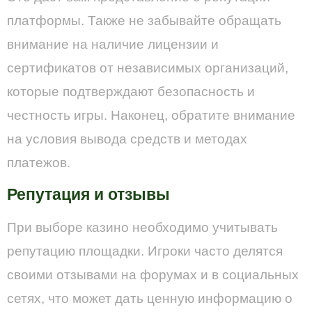
платформы. Также не забывайте обращать
внимание на наличие лицензии и
сертификатов от независимых организаций,
которые подтверждают безопасность и
честность игры. Наконец, обратите внимание
на условия вывода средств и методах
платежов.
Репутация и отзывы
При выборе казино необходимо учитывать
репутацию площадки. Игроки часто делятся
своими отзывами на форумах и в социальных
сетях, что может дать ценную информацию о