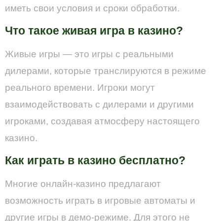
иметь свои условия и сроки обработки.
Что такое живая игра в казино?
Живые игры — это игры с реальными
дилерами, которые транслируются в режиме
реального времени. Игроки могут
взаимодействовать с дилерами и другими
игроками, создавая атмосферу настоящего
казино.
Как играть в казино бесплатно?
Многие онлайн-казино предлагают
возможность играть в игровые автоматы и
другие игры в демо-режиме. Для этого не