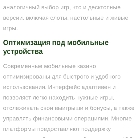
аналогичный выбор игр, что и десктопные
версии, включая слоты, настольные и живые
игры.
Оптимизация под мобильные
устройства
Современные мобильные казино
оптимизированы для быстрого и удобного
использования. Интерфейс адаптивен и
позволяет легко находить нужные игры,
отслеживать свои выигрыши и бонусы, а также
управлять финансовыми операциями. Многие
платформы предоставляют поддержку